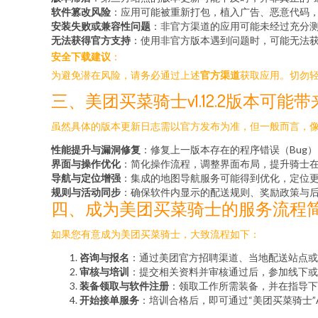
软件篡改风险
：应用可能被重新打包，植入广告、恶意代码
安装失败或兼容性问题
：非官方渠道的应用可能未经过充分
无法获得官方支持
：使用非官方版本遇到问题时，可能无法
安全下载建议
：
为避免潜在风险，请务必通过上述
官方渠道
获取应用。切勿
三、美团买菜骑士v1.12.2版本可能
虽然具体的版本更新日志需以官方发布为准，但一般而言，像v
性能提升与漏洞修复
：修复上一版本存在的程序错误（Bug
界面与操作优化
：简化操作流程，调整界面布局，提升骑士
导航与定位增强
：集成的地图导航服务可能得到优化，定位
规则与活动同步
：确保软件内显示的配送规则、奖励政策与
四、成为美团买菜骑士的服务流程
如果您有意成为美团买菜骑士，大致流程如下：
咨询与报名
：通过美团官方招聘渠道、当地配送站点或
审核与培训
：提交相关资料并审核通过后，参加线下或
装备领取与软件注册
：领取工作所需装备，并在指导下
开始接单服务
：培训合格后，即可通过“美团买菜骑士”