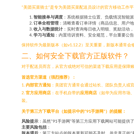
“美团买菜骑士”是专为美团买菜配送员设计的官方移动工作
智能接单与调度
：系统根据骑士位置、负载情况智能派
订单全程管理
：清晰查看订单详情（商品信息、用户地
收入与数据统计
：实时查询每日收入明细、奖励活动，
学习与通知
：内置培训资料、安全规范，平台重要公告
保持软件为最新版本（如v1.12.2）至关重要，新版本通
二、如何安全下载官方正版软件？
对于配送员而言，从官方或绝对可信的渠道下载应用是保障
首选官方渠道（强烈推荐）：
1.
内部官方通知
：美团官方通常会通过站长、团队负责人或
2.
官方应用商店
：在手机自带的
应用商店
（如华为应用市场、小
装。
关于第三方下载平台（如提示中的“91手游网”）的提醒：
风险提示
：虽然“91手游网”等第三方应用下载网站可能提供了“
主要风险包括
：
版本滞后
：第三方站点的版本更新可能不及时，并非真正的“