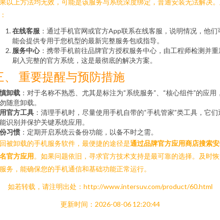
果以上方法均无效，可能是该服务与系统深度绑定，普通安装无法解决。
：
在线客服
：通过手机官网或官方App联系在线客服，说明情况，他们
能会提供专用于您机型的最新完整服务包或指导。
服务中心
：携带手机前往品牌官方授权服务中心，由工程师检测并重
刷入完整的官方系统，这是最彻底的解决方案。
三、 重要提醒与预防措施
慎卸载
：对于名称不熟悉、尤其是标注为“系统服务”、“核心组件”的应用
勿随意卸载。
用官方工具
：清理手机时，尽量使用手机自带的“手机管家”类工具，它们
能识别并保护关键系统应用。
份习惯
：定期开启系统云备份功能，以备不时之需。
回被卸载的手机服务软件，最便捷的途径是
通过品牌官方应用商店搜索安
名官方应用
。如果问题依旧，寻求官方技术支持是最可靠的选择。及时恢
服务，能确保您的手机通信和基础功能正常运行。
如若转载，请注明出处：http://www.intersuv.com/product/60.html
更新时间：2026-08-06 12:20:44