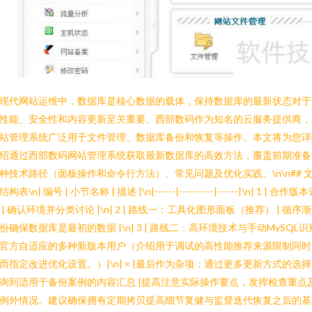
现代网站运维中，数据库是核心数据的载体，保持数据库的最新状态对于
性能、安全性和内容更新至关重要。西部数码作为知名的云服务提供商，
站管理系统广泛用于文件管理、数据库备份和恢复等操作。本文将为您详
绍通过西部数码网站管理系统获取最新数据库的高效方法，覆盖前期准备
种技术路径（面板操作和命令行方法）、常见问题及优化实践。\n\n## 
构表\n| 编号 | 小节名称 | 描述 |\n|------|----------|------|\n| 1 | 合作版
 | 确认环境并分类讨论 |\n| 2 | 路线一：工具化图形面板（推荐） | 循序
份确保数据库是最初的数据 |\n| 3 | 路线二：高环境技术与手动MySQL识
官方自适应的多种新版本用户（介绍用于调试的高性能推荐来源限制同时
而指定改进优化设置。）|\n| × |最后作为杂项：通过更多更新方式的选
询到适用于备份案例的内容汇总 |提高注意实际操作要点，发挥检查重点
例外情况。建议确保拥有定期拷贝提高细节复健与监督迭代恢复之后的基