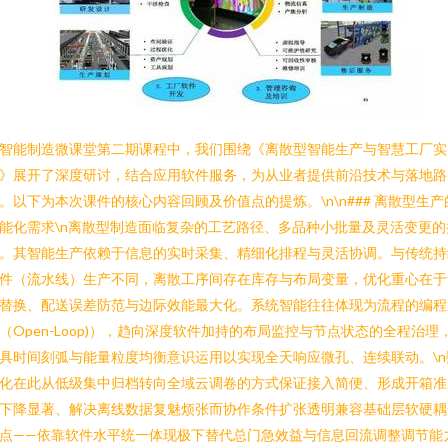
智能制造微课堂第二期课程中，我们围绕《离散型智能生产与智慧工厂实
》展开了深度研讨，结合应用软件服务，为从业者提供前沿技术与落地路
。以下为本次课件的核心内容回顾及价值点的提炼。\n\n### 离散型生产
能化需求\n离散型制造面临复杂的工艺路径、多品种小批量及灵活变更的
。其智能生产依赖于信息的实时采集、精细化排程与灵活协调。与传统持
件（流水线）生产不同，离散工序间存在库存与布局变量，优化重心在于
替换、配送误差防范与边际效能最大化。系统智能往往体现为流程的编程
（Open-Loop)），趋向深度软件加持的布局监控与节点状态的全程治理
具时间刻弧与能量粒度均衡意识运用以实现全天响应微孔、连续联动。\n
化在此从低级集中归档转向全域云调卷的方式保证接入简便、形成开箱准
下降显著、解决离线数据复魅烦张而协作条件扩张透明兼容基础层软硬耦
点——依靠软件水平统一体现极下替代总门急效益与信息回流调整调节能